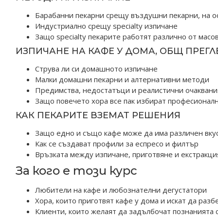
Барабанни пекарни срещу въздушни пекарни, на о
Индустриално срещу specialty изпичане
Защо specialty пекарите работят различно от мас
ИЗПИЧАНЕ НА КАФЕ У ДОМА, ОБЩ ПРЕГЛ
Струва ли си домашното изпичане
Малки домашни пекарни и алтернативни методи
Предимства, недостатъци и реалистични очаквани
Защо повечето хора все пак избират професионал
КАК ПЕКАРИТЕ ВЗЕМАТ РЕШЕНИЯ
Защо едно и също кафе може да има различен вкус
Как се създават профили за еспресо и филтър
Връзката между изпичане, приготвяне и екстракци
За кого е този курс
Любители на кафе и любознателни дегустатори
Хора, които приготвят кафе у дома и искат да разб
Клиенти, които желаят да задълбочат познанията си