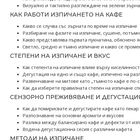
Визуално и тактилно разглеждане на зелени зърна
КАК РАБОТИ ИЗПИЧАНЕТО НА КАФЕ
Какво се случва със зърната по време на изпичане
Разбиране на фазите на изпичане, сушене, потъмн
Какво представлява първата пукнатина, обяснено 
Светло, средно и тъмно изпичане и какво се проме
СТЕПЕНИ НА ИЗПИЧАНЕ И ВКУС
Как степента на изпичане влияе върху киселинност,
Дегустация на едно и също кафе, изпечено на раз
Развенчаване на митове като „тъмното кафе е по-с
Как да изберете правилната степен на изпичане с
СЕНЗОРНО ПРЕЖИВЯВАНЕ И ДЕГУСТАЦИ
Как да помирисвате и дегустирате кафе като пекар
Разпознаване на основни аромати и вкусове
Разлика между балансирано кафе и дефекти от из
Водена дегустационна сесия с различни кафета
МЕТОДИ НА ИЗПИЧАНЕ