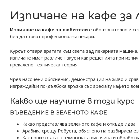
Изпичане на кафе за
Изпичане на кафе за любители
е образователно и сен
без да стават професионални пекари.
Курсът отваря вратата към света зад пекарната машина,
изпичане имат различен вкус и как решенията при изпича
прекалено техническа теория.
Чрез насочени обяснения, демонстрации на живо и сравн
изграждайки по-дълбока връзка със specialty кафето всек
Какво ще научите в този курс
ВЪВЕДЕНИЕ В ЗЕЛЕНОТО КАФЕ
Какво представлява зеленото кафе и откъде идва
Арабика срещу Робуста, обяснено на разбираем ез
Как произходът, надморската височина и обработк