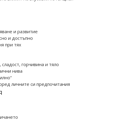
яване и развитие
ясно и достъпно
ня при тях
 сладост, горчивина и тяло
лични нива
илно“
поред личните си предпочитания
Я
пичането