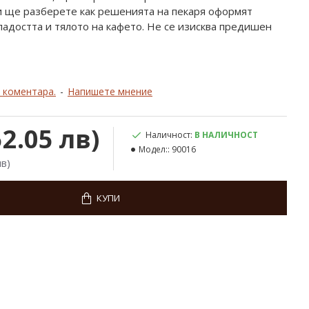
и ще разберете как решенията на пекаря оформят
ладостта и тялото на кафето. Не се изисква предишен
 коментара.
-
Напишете мнение
52.05 лв)
Наличност:
В НАЛИЧНОСТ
Модел::
90016
лв)
КУПИ