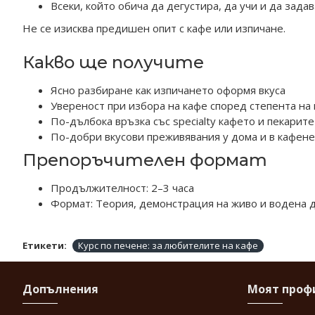
Всеки, който обича да дегустира, да учи и да зада
Не се изисква предишен опит с кафе или изпичане.
Какво ще получите
Ясно разбиране как изпичането оформя вкуса
Увереност при избора на кафе според степента на
По-дълбока връзка със specialty кафето и пекарите
По-добри вкусови преживявания у дома и в кафен
Препоръчителен формат
Продължителност: 2–3 часа
Формат: Теория, демонстрация на живо и водена 
Етикети:
Курс по печене: за любителите на кафе
Допълнения
Моят проф