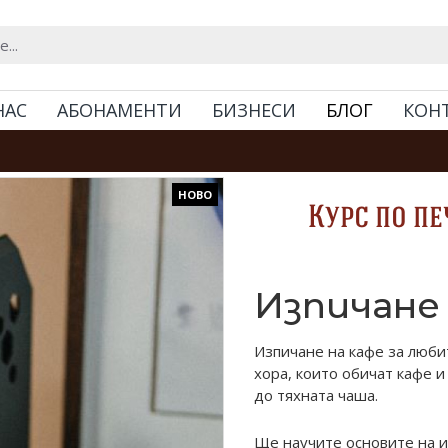
НАС
АБОНАМЕНТИ
БИЗНЕСИ
БЛОГ
КОН
НОВО
Курс по пе
Изпичане
Изпичане на кафе за люби
хора, които обичат кафе и
до тяхната чаша.
Ще научите основите на и