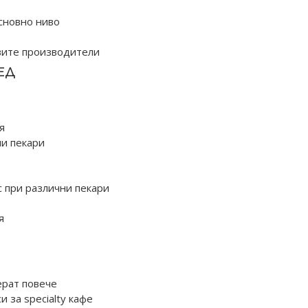
сновно ниво
овите производители
ЕД
я
ни пекари
 при различни пекари
я
ерат повече
 за specialty кафе