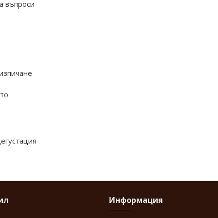
ва въпроси
 изпичане
ето
дегустация
ил
Информация