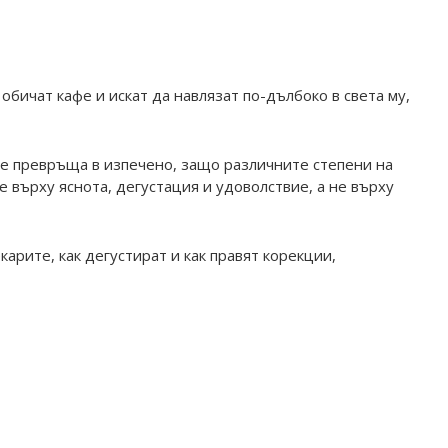
бичат кафе и искат да навлязат по-дълбоко в света му,
 се превръща в изпечено, защо различните степени на
е върху яснота, дегустация и удоволствие, а не върху
арите, как дегустират и как правят корекции,