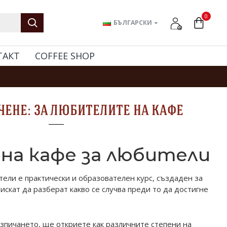
0
БЪЛГАРСКИ
ТАКТ
COFFEE SHOP
чене: за любителите на кафе
 на кафе за любители
тели е практически и образователен курс, създаден за
 искат да разберат какво се случва преди то да достигне
зпичането, ще откриете как различните степени на