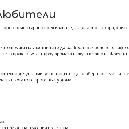
 любители
зорно ориентирано преживяване, създадено за хора, които о
 като помага на участниците да разберат как зеленото кафе
нето пряко влияят върху аромата и вкуса в чашата. Фокусът 
ителни дегустации, участниците ще разберат как мислят пек
и път, когато го приготвят у дома.
ик
ата влияят на вкусовия потенциал