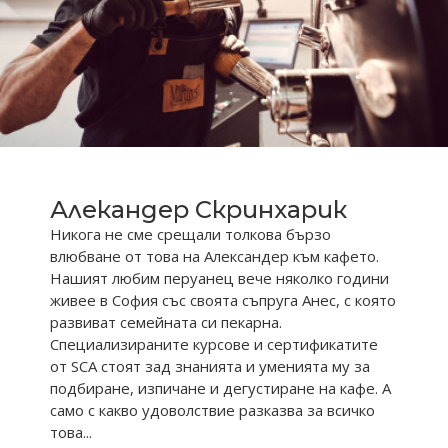
Алекандер Скринхарик
Никога не сме срещали толкова бързо
влюбване от това на Александер към кафето.
Нашият любим перуанец вече няколко години
живее в София със своята съпруга Анес, с която
развиват семейната си пекарна.
Специализираните курсове и сертификатите
от SCA стоят зад знанията и уменията му за
подбиране, изпичане и дегустиране на кафе. А
само с какво удоволствие разказва за всичко
това...