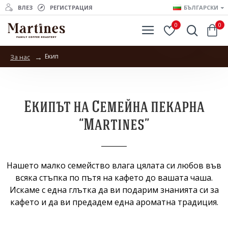
ВЛЕЗ
РЕГИСТРАЦИЯ
БЪЛГАРСКИ
0
0
Екип
За нас
Екипът на Семейна пекарна
“Martines”
Нашето малко семейство влага цялата си любов във
всяка стъпка по пътя на кафето до вашата чаша.
Искаме с една глътка да ви подарим знанията си за
кафето и да ви предадем една ароматна традиция.