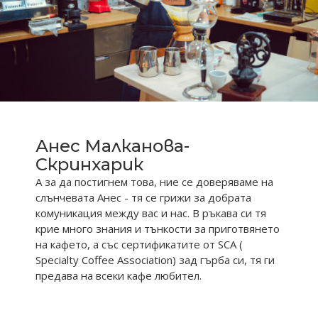
Анес Малканова-
Скринхарик
А за да постигнем това, ние се доверяваме на
слънчевата Анес - тя се грижи за добрата
комуникация между вас и нас. В ръкава си тя
крие много знания и тънкости за приготвянето
на кафето, а със сертификатите от SCA (
Specialty Coffee Association) зад гърба си, тя ги
предава на всеки кафе любител.