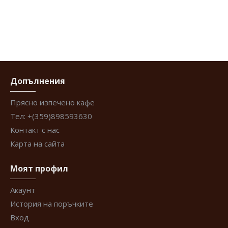
Допълнения
Прясно изпечено кафе
Тел: +(359)898593630
Контакт с нас
Карта на сайта
Моят профил
Акаунт
История на поръчките
Вход