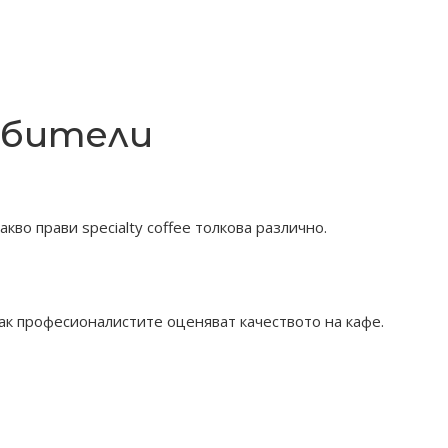
любители
во прави specialty coffee толкова различно.
 как професионалистите оценяват качеството на кафе.