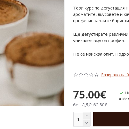
Този курс по дегустация н
ароматите, вкусовете и к
професионалните баристи 
Ще дегустирате различни s
уникален вкусов профил.
Не се изисква опит. Подхо
Базирано на 0
75.00€
Н
Мод
без ДДС: 62.50€