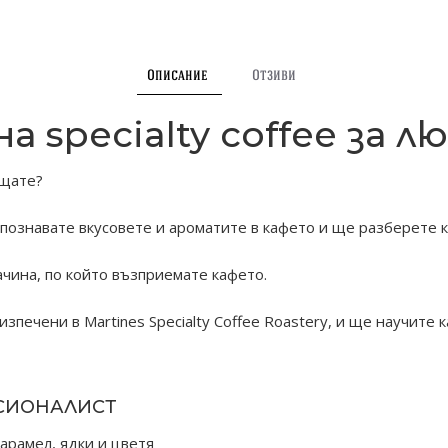
Описание
Отзиви
а specialty coffee за 
ещате?
ознавате вкусовете и ароматите в кафето и ще разберете как
чина, по който възприемате кафето.
изпечени в Martines Specialty Coffee Roastery, и ще научите
ЕСИОНАЛИСТ
арамел, ядки и цветя