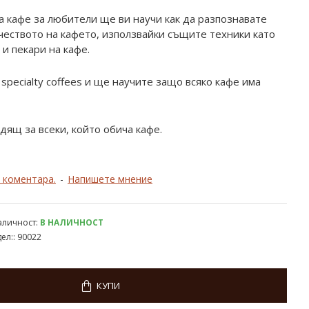
а кафе за любители ще ви научи как да разпознавате
ачеството на кафето, използвайки същите техники като
и пекари на кафе.
pecialty coffees и ще научите защо всяко кафе има
дящ за всеки, който обича кафе.
 коментара.
-
Напишете мнение
аличност:
В НАЛИЧНОСТ
ел::
90022
КУПИ