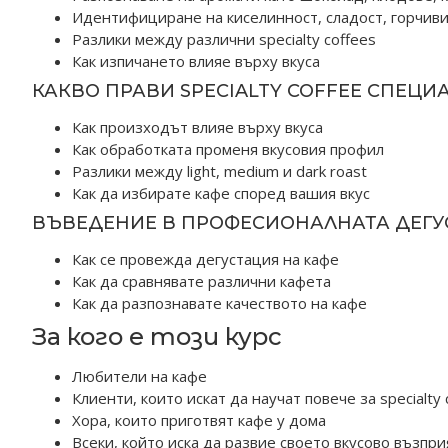
Идентифициране на киселинност, сладост, горчиви
Разлики между различни specialty coffees
Как изпичането влияе върху вкуса
КАКВО ПРАВИ SPECIALTY COFFEE СПЕЦИ
Как произходът влияе върху вкуса
Как обработката променя вкусовия профил
Разлики между light, medium и dark roast
Как да избирате кафе според вашия вкус
ВЪВЕДЕНИЕ В ПРОФЕСИОНАЛНАТА ДЕГУС
Как се провежда дегустация на кафе
Как да сравнявате различни кафета
Как да разпознавате качеството на кафе
За кого е този курс
Любители на кафе
Клиенти, които искат да научат повече за specialty 
Хора, които приготвят кафе у дома
Всеки, който иска да развие своето вкусово възпр