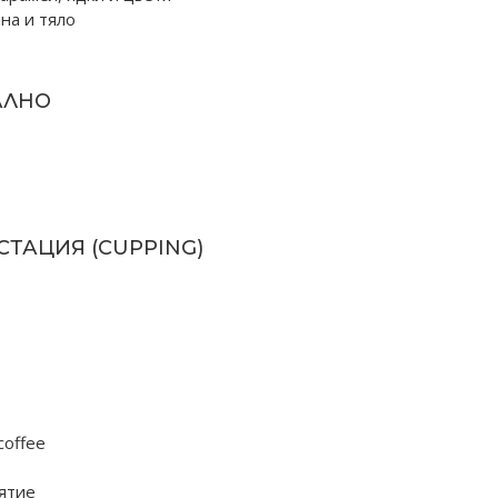
на и тяло
АЛНО
ТАЦИЯ (CUPPING)
coffee
иятие