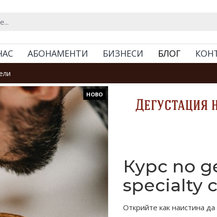
НАС
АБОНАМЕНТИ
БИЗНЕСИ
БЛОГ
КОН
тели
НОВО
Дегустация н
Курс по д
specialty
Открийте как наистина да у