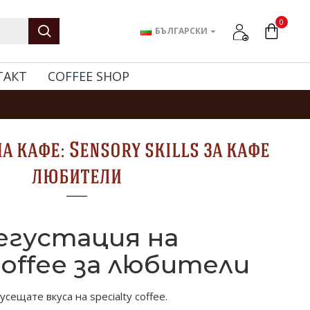
0
БЪЛГАРСКИ
ТАКТ
COFFEE SHOP
а кафе: Sensory skills за кафе
любители
егустация на
 coffee за любители
сещате вкуса на specialty coffee.