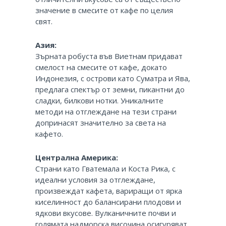
значение в смесите от кафе по целия
свят.
Азия:
Зърната робуста във Виетнам придават
смелост на смесите от кафе, докато
Индонезия, с острови като Суматра и Ява,
предлага спектър от земни, пикантни до
сладки, билкови нотки. Уникалните
методи на отглеждане на тези страни
допринасят значително за света на
кафето.
Централна Америка:
Страни като Гватемала и Коста Рика, с
идеални условия за отглеждане,
произвеждат кафета, вариращи от ярка
киселинност до балансирани плодови и
ядкови вкусове. Вулканичните почви и
голямата надморска височина осигуряват