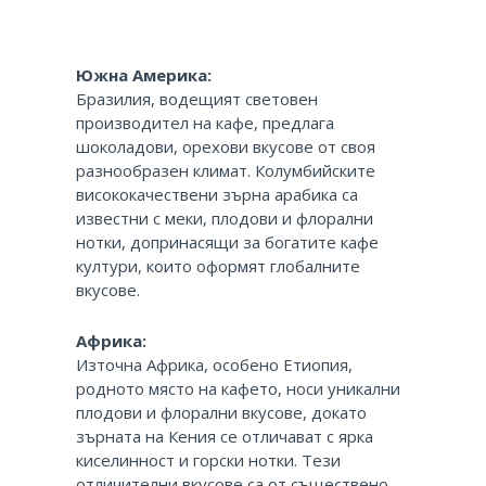
Южна Америка:
Бразилия, водещият световен
производител на кафе, предлага
шоколадови, орехови вкусове от своя
разнообразен климат. Колумбийските
висококачествени зърна арабика са
известни с меки, плодови и флорални
нотки, допринасящи за богатите кафе
култури, които оформят глобалните
вкусове.
Африка:
Източна Африка, особено Етиопия,
родното място на кафето, носи уникални
плодови и флорални вкусове, докато
зърната на Кения се отличават с ярка
киселинност и горски нотки. Тези
отличителни вкусове са от съществено