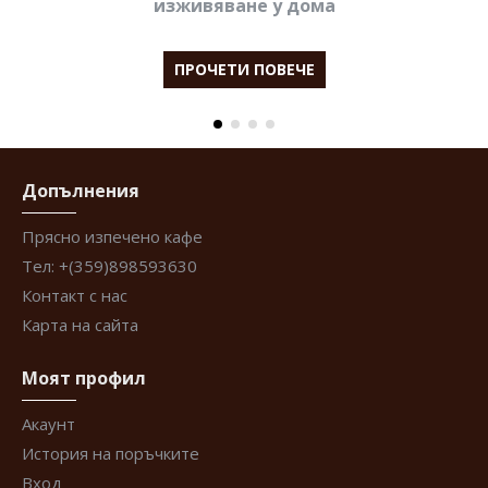
изживяване у дома
ПРОЧЕТИ ПОВЕЧЕ
Допълнения
Прясно изпечено кафе
Тел: +(359)898593630
Контакт с нас
Карта на сайта
Моят профил
Акаунт
История на поръчките
Вход