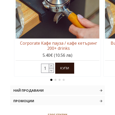
Corporate Кафе пауза / кафе кетъринг
Bu
200+ drinks
5.40€ (10.56 лв)
КУПИ
НАЙ ПРОДАВАНИ
ПРОМОЦИИ