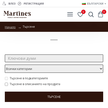
ВЛЕЗ
РЕГИСТРАЦИЯ
БЪЛГАРСКИ
0
0
Търсене
Начало
Търсене
Търсене:
Търсене в подкатегориите
Търсене в описанието на продукта
ТЪРСЕНЕ
Продукти отговарящи на търсенето