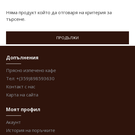
Няма продукт който да отговаря на критерия за
търсене.
ПРОДЪЛЖИ
Допълнения
Прясно изпечено кафе
Тел: +(359)898593630
Контакт с нас
Карта на сайта
Моят профил
Акаунт
История на поръчките