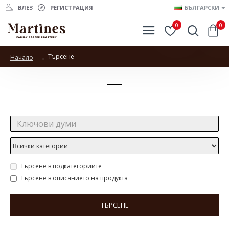
ВЛЕЗ
РЕГИСТРАЦИЯ
БЪЛГАРСКИ
0
0
Търсене
Начало
Търсене
Търсене:
Търсене в подкатегориите
Търсене в описанието на продукта
ТЪРСЕНЕ
Продукти отговарящи на търсенето