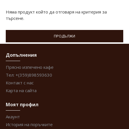
Няма продукт който да отговаря на критерия за
търсене.
ПРОДЪЛЖИ
Допълнения
Прясно изпечено кафе
Тел: +(359)898593630
Контакт с нас
Карта на сайта
Моят профил
Акаунт
История на поръчките