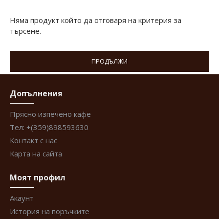
Няма продукт който да отговаря на критерия за
търсене.
ПРОДЪЛЖИ
Допълнения
Прясно изпечено кафе
Тел: +(359)898593630
Контакт с нас
Карта на сайта
Моят профил
Акаунт
История на поръчките