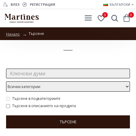
ВЛЕЗ
РЕГИСТРАЦИЯ
БЪЛГАРСКИ
0
0
Търсене
Начало
Търсене
Търсене:
Търсене в подкатегориите
Търсене в описанието на продукта
ТЪРСЕНЕ
Продукти отговарящи на търсенето