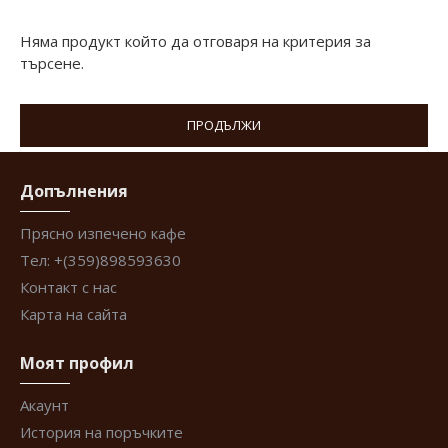
Няма продукт който да отговаря на критерия за
търсене.
ПРОДЪЛЖИ
Допълнения
Прясно изпечено кафе
Тел: +(359)898593630
Контакт с нас
Карта на сайта
Моят профил
Акаунт
История на поръчките