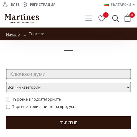
ВЛЕЗ
РЕГИСТРАЦИЯ
БЪЛГАРСКИ
0
0
Търсене
Начало
Търсене
Търсене:
Търсене в подкатегориите
Търсене в описанието на продукта
ТЪРСЕНЕ
Продукти отговарящи на търсенето