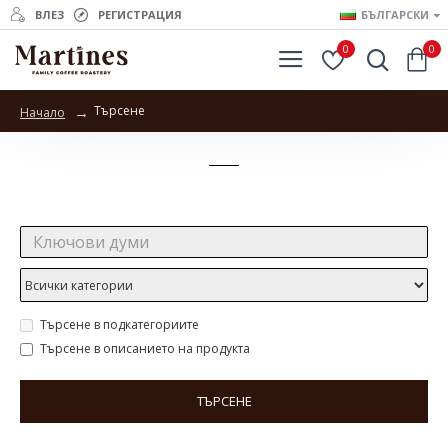
ВЛЕЗ
РЕГИСТРАЦИЯ
БЪЛГАРСКИ
0
0
Търсене
Начало
Търсене
Търсене:
Търсене в подкатегориите
Търсене в описанието на продукта
ТЪРСЕНЕ
Продукти отговарящи на търсенето