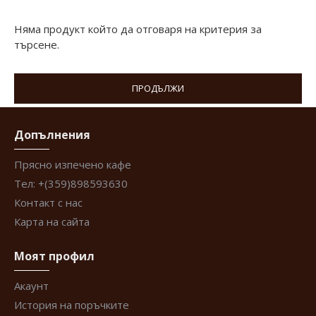
Няма продукт който да отговаря на критерия за
търсене.
ПРОДЪЛЖИ
Допълнения
Прясно изпечено кафе
Тел: +(359)898593630
Контакт с нас
Карта на сайта
Моят профил
Акаунт
История на поръчките