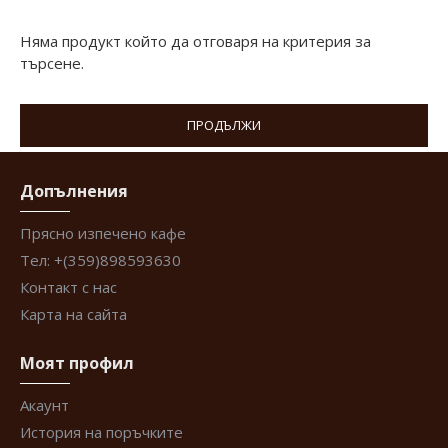
Няма продукт който да отговаря на критерия за
търсене.
ПРОДЪЛЖИ
Допълнения
Прясно изпечено кафе
Тел: +(359)898593630
Контакт с нас
Карта на сайта
Моят профил
Акаунт
История на поръчките