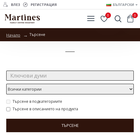
ВЛЕЗ
РЕГИСТРАЦИЯ
БЪЛГАРСКИ
0
0
Търсене
Начало
Търсене
Търсене:
Търсене в подкатегориите
Търсене в описанието на продукта
ТЪРСЕНЕ
Продукти отговарящи на търсенето