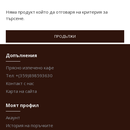
Няма продукт който да отговаря на критерия за
търсене.
ПРОДЪЛЖИ
Допълнения
Прясно изпечено кафе
Тел: +(359)898593630
Контакт с нас
Карта на сайта
Моят профил
Акаунт
История на поръчките