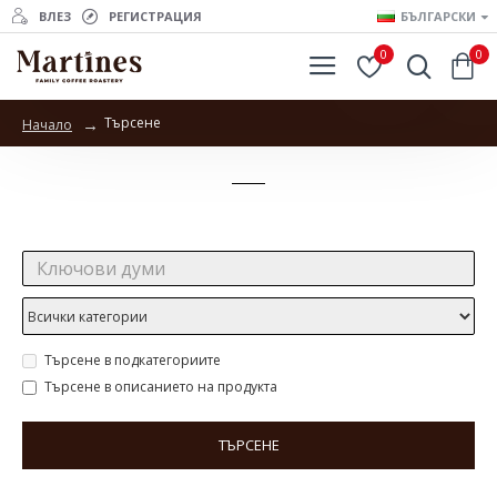
ВЛЕЗ
РЕГИСТРАЦИЯ
БЪЛГАРСКИ
0
0
Търсене
Начало
Търсене
Търсене:
Търсене в подкатегориите
Търсене в описанието на продукта
ТЪРСЕНЕ
Продукти отговарящи на търсенето