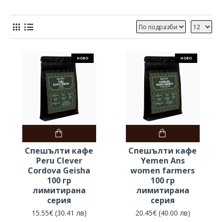
НОВО
НОВО
Спешълти кафе
Спешълти кафе
Peru Clever
Yemen Ans
Cordova Geisha
women farmers
100 гр
100 гр
лимитирана
лимитирана
серия
серия
15.55€ (30.41 лв)
20.45€ (40.00 лв)