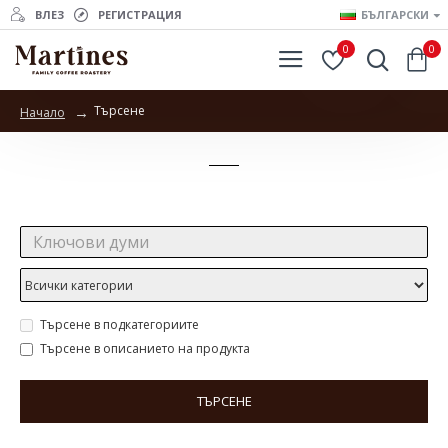
ВЛЕЗ
РЕГИСТРАЦИЯ
БЪЛГАРСКИ
0
0
Търсене
Начало
Търсене
Търсене:
Търсене в подкатегориите
Търсене в описанието на продукта
ТЪРСЕНЕ
Продукти отговарящи на търсенето