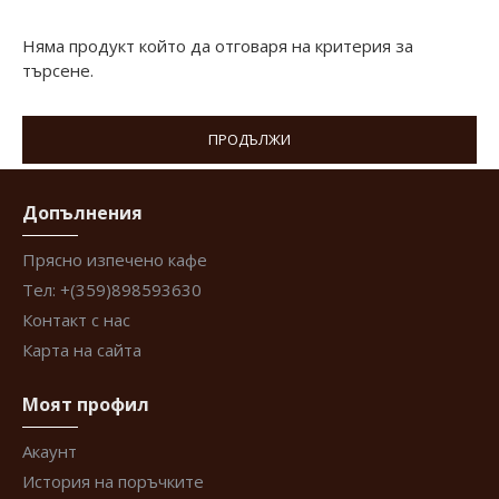
Няма продукт който да отговаря на критерия за
търсене.
ПРОДЪЛЖИ
Допълнения
Прясно изпечено кафе
Тел: +(359)898593630
Контакт с нас
Карта на сайта
Моят профил
Акаунт
История на поръчките