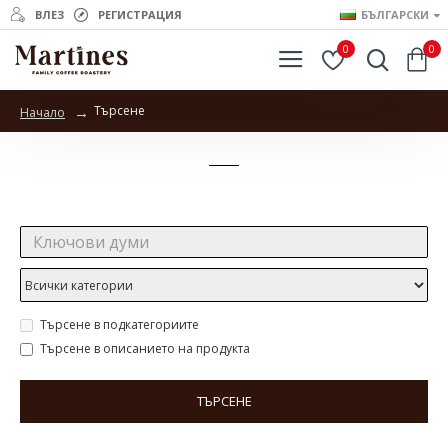
ВЛЕЗ
РЕГИСТРАЦИЯ
БЪЛГАРСКИ
0
0
Търсене
Начало
Търсене
Търсене:
Търсене в подкатегориите
Търсене в описанието на продукта
ТЪРСЕНЕ
Продукти отговарящи на търсенето