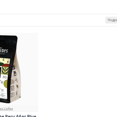
ящи на търсенето
Подре
es Coffee
е Peru Añas Blue