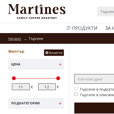
ПРОДУКТИ
ЗА 
Търсене
Начало
Филтър
Изчисти
ЦЕНА
Търсене:
€
€
Търсене в подкат
Търсене в описани
ПОДКАТЕГОРИИ