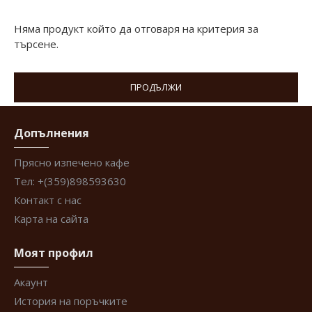
Няма продукт който да отговаря на критерия за
търсене.
ПРОДЪЛЖИ
Допълнения
Прясно изпечено кафе
Тел: +(359)898593630
Контакт с нас
Карта на сайта
Моят профил
Акаунт
История на поръчките