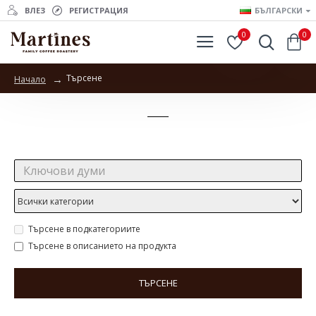
ВЛЕЗ
РЕГИСТРАЦИЯ
БЪЛГАРСКИ
0
0
Търсене
Начало
Търсене
Търсене:
Търсене в подкатегориите
Търсене в описанието на продукта
ТЪРСЕНЕ
Продукти отговарящи на търсенето