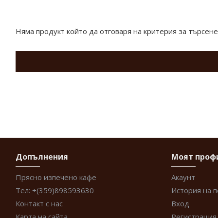
Продукти отговарящи на търсенето
Няма продукт който да отговаря на критерия за търсене
Допълнения
Моят проф
Прясно изпечено кафе
Акаунт
Тел: +(359)898593630
История на 
Контакт с нас
Вход
Карта на сайта
Регистрация