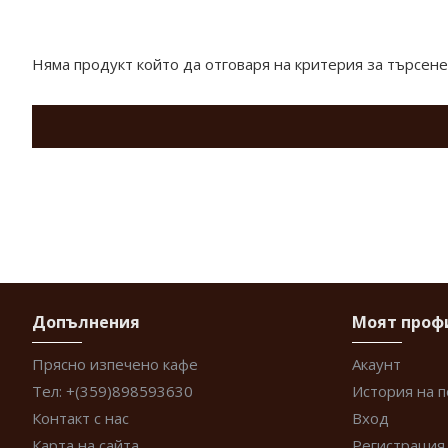
Продукти отговарящи на търсенето
Няма продукт който да отговаря на критерия за търсене
Допълнения
Моят проф
Прясно изпечено кафе
Акаунт
Тел: +(359)898593630
История на 
Контакт с нас
Вход
Карта на сайта
Регистрация