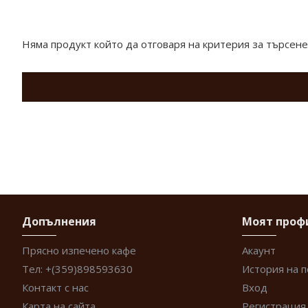
Продукти отговарящи на търсенето
Няма продукт който да отговаря на критерия за търсене
Допълнения
Моят проф
Прясно изпечено кафе
Акаунт
Тел: +(359)898593630
История на 
Контакт с нас
Вход
Карта на сайта
Регистрация