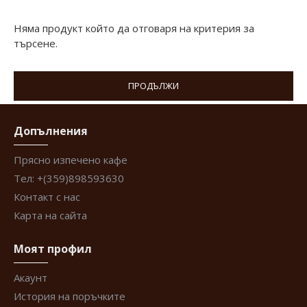
Няма продукт който да отговаря на критерия за
търсене.
ПРОДЪЛЖИ
Допълнения
Прясно изпечено кафе
Тел: +(359)898593630
Контакт с нас
Карта на сайта
Моят профил
Акаунт
История на поръчките