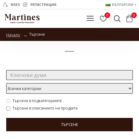
ВЛЕЗ
РЕГИСТРАЦИЯ
БЪЛГАРСКИ
0
0
Търсене
Начало
Търсене
Търсене:
Търсене в подкатегориите
Търсене в описанието на продукта
ТЪРСЕНЕ
Продукти отговарящи на търсенето