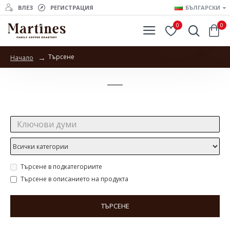
ВЛЕЗ
РЕГИСТРАЦИЯ
БЪЛГАРСКИ
0
0
Търсене
Начало
Търсене
Търсене:
Търсене в подкатегориите
Търсене в описанието на продукта
ТЪРСЕНЕ
Продукти отговарящи на търсенето