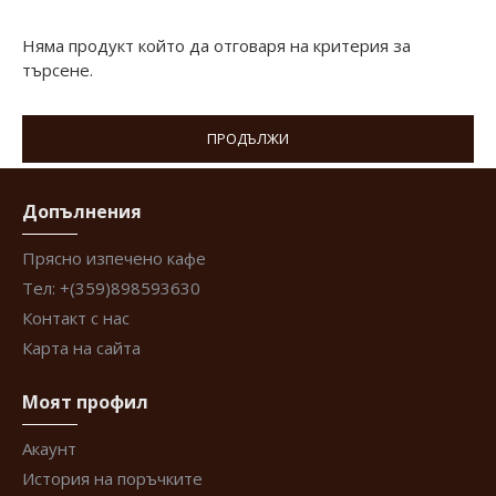
Няма продукт който да отговаря на критерия за
търсене.
ПРОДЪЛЖИ
Допълнения
Прясно изпечено кафе
Тел: +(359)898593630
Контакт с нас
Карта на сайта
Моят профил
Акаунт
История на поръчките