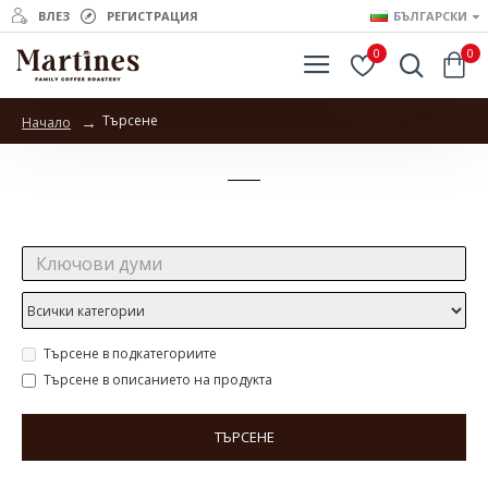
ВЛЕЗ
РЕГИСТРАЦИЯ
БЪЛГАРСКИ
0
0
Търсене
Начало
Търсене
Търсене:
Търсене в подкатегориите
Търсене в описанието на продукта
ТЪРСЕНЕ
Продукти отговарящи на търсенето