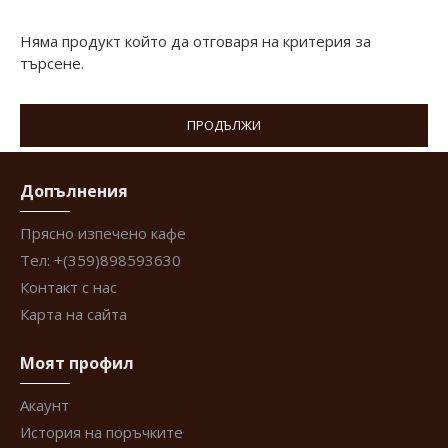
Няма продукт който да отговаря на критерия за
търсене.
ПРОДЪЛЖИ
Допълнения
Прясно изпечено кафе
Тел: +(359)898593630
Контакт с нас
Карта на сайта
Моят профил
Акаунт
История на поръчките