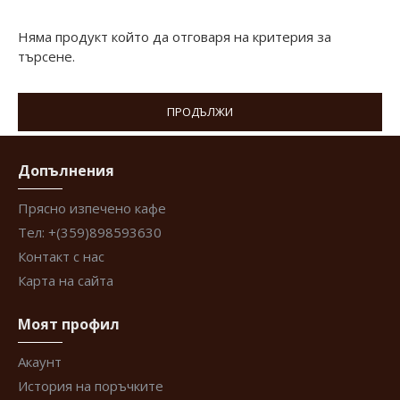
Няма продукт който да отговаря на критерия за
търсене.
ПРОДЪЛЖИ
Допълнения
Прясно изпечено кафе
Тел: +(359)898593630
Контакт с нас
Карта на сайта
Моят профил
Акаунт
История на поръчките