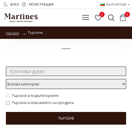
ВЛЕЗ
РЕГИСТРАЦИЯ
БЪЛГАРСКИ
0
0
Търсене
Начало
Търсене
Търсене:
Търсене в подкатегориите
Търсене в описанието на продукта
ТЪРСЕНЕ
Продукти отговарящи на търсенето