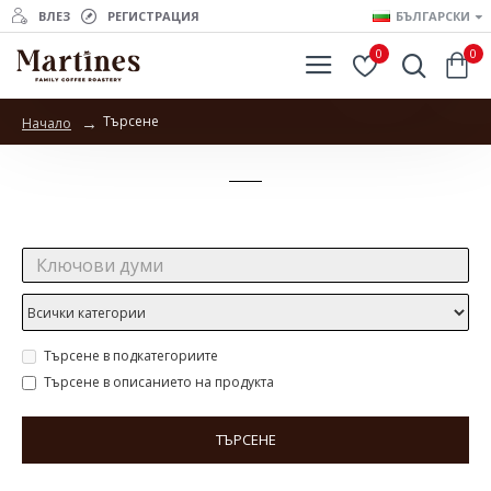
ВЛЕЗ
РЕГИСТРАЦИЯ
БЪЛГАРСКИ
0
0
Търсене
Начало
Търсене
Търсене:
Търсене в подкатегориите
Търсене в описанието на продукта
ТЪРСЕНЕ
Продукти отговарящи на търсенето