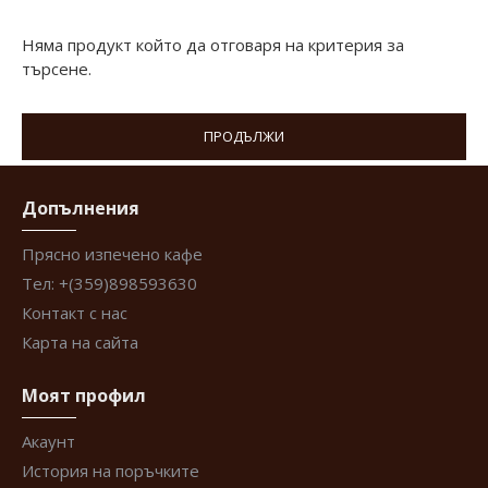
Няма продукт който да отговаря на критерия за
търсене.
ПРОДЪЛЖИ
Допълнения
Прясно изпечено кафе
Тел: +(359)898593630
Контакт с нас
Карта на сайта
Моят профил
Акаунт
История на поръчките