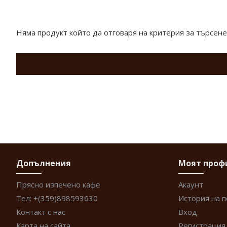
Продукти отговарящи на търсенето
Няма продукт който да отговаря на критерия за търсене
Допълнения
Моят проф
Прясно изпечено кафе
Акаунт
Тел: +(359)898593630
История на 
Контакт с нас
Вход
Карта на сайта
Регистрация