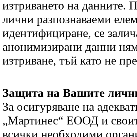
изтриването на данните. 
лични разпознаваеми елем
идентифициране, се залич
анонимизирани данни ням
изтриване, тъй като не пр
Защита на Вашите личн
За осигуряване на адекват
„Мартинес“ ЕООД и своит
всички необходими орган