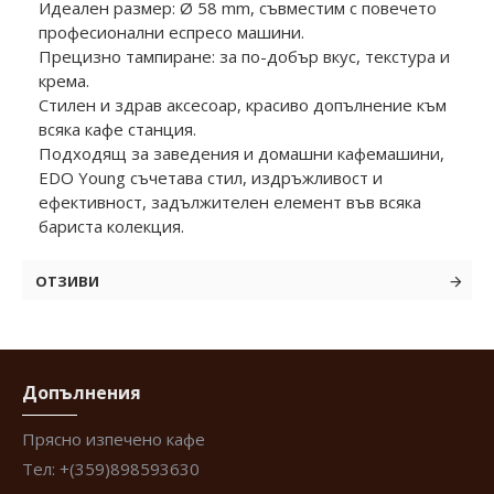
Идеален размер: Ø 58 mm, съвместим с повечето
професионални еспресо машини.
Прецизно тампиране: за по-добър вкус, текстура и
крема.
Стилен и здрав аксесоар, красиво допълнение към
всяка кафе станция.
Подходящ за заведения и домашни кафемашини,
EDO Young съчетава стил, издръжливост и
ефективност, задължителен елемент във всяка
бариста колекция.
ОТЗИВИ
Допълнения
Прясно изпечено кафе
Тел: +(359)898593630