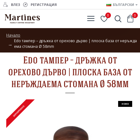
ВЛЕЗ
РЕГИСТРАЦИЯ
БЪЛГАРСКИ
0
0
Начало
Edo тампер – дръжка от орехово дърво | плоска база от неръжда
ема стомана Ø 58mm
Edo тампер – дръжка от
орехово дърво | плоска база от
неръждаема стомана Ø 58mm
НОВО
ИЗЧЕРПАНО
ИЗЧЕРПАНО