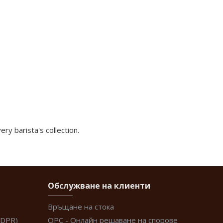
ry barista's collection.
Обслужване на клиенти
Връщане на стока
GDPR)
ОРС - Онлайн решаване на спорове