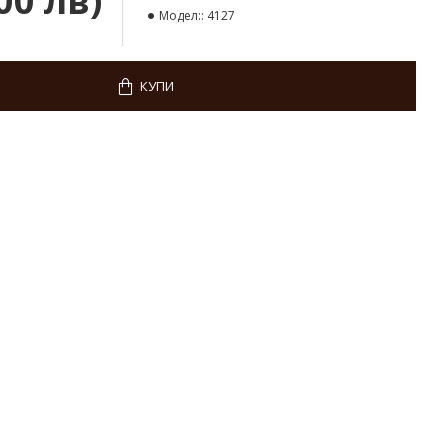
00 лв)
Модел::
4127
КУПИ