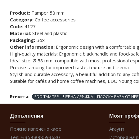
Product:
Tamper 58 mm
Category:
Coffee accessories
Code:
4127
Material:
Steel and plastic
Packaging:
Box
Other information:
Ergonomic design with a comfortable gr
High-quality materials: Ergonomic black handle and food-safe
Ideal size: Ø 58 mm, compatible with most professional es
Precise tamping for improved taste, texture and crema.
Stylish and durable accessory, a beautiful addition to any cof
Suitable for cafés and home coffee machines, EDO Young combi
Етикети:
EDO ТАМПЕР – ЧЕРНА ДРЪЖКА | ПЛОСКА БАЗА ОТ Н
Допълнения
Моят проф
Прясно изпечено кафе
Акаунт
Тел: +(359)898593630
История на 