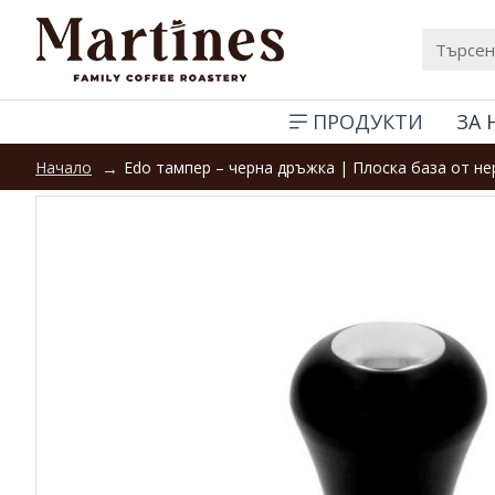
ПРОДУКТИ
ЗА 
Edo тампер – черна дръжка | Плоска база от 
Начало