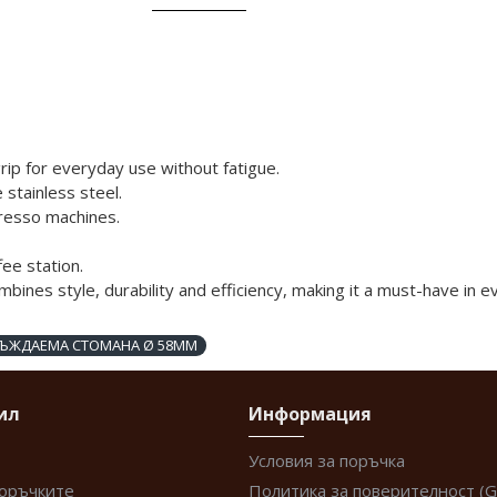
ip for everyday use without fatigue.
 stainless steel.
presso machines.
fee station.
nes style, durability and efficiency, making it a must-have in eve
ЕРЪЖДАЕМА СТОМАНА Ø 58MM
ил
Информация
Условия за поръчка
поръчките
Политика за поверителност (