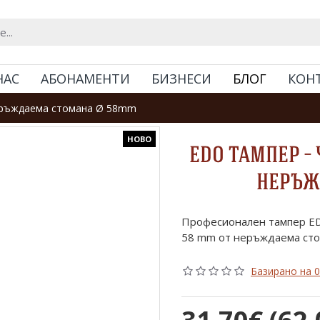
НАС
АБОНАМЕНТИ
БИЗНЕСИ
БЛОГ
КОН
неръждаема стомана Ø 58mm
НОВО
EDO ТАМПЕР – 
НЕРЪЖ
Професионален тампер ED
58 mm от неръждаема сто
Базирано на 0